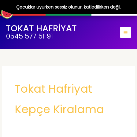
Çocuklar uyurken sessiz olunur, katledilirken değil.
İçeriğe
atla
0545 577 51 91
Tokat Hafriyat
Kepçe Kiralama