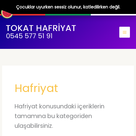
Çocuklar uyurken sessiz olunur, katledilirken değil.
İçeriğe
atla
0545 577 51 91
Hafriyat
Hafriyat konusundaki içeriklerin
tamamına bu kategoriden
ulaşabilirsiniz.