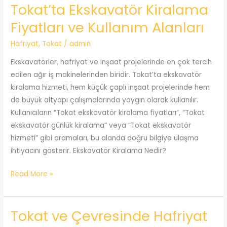
Tokat’ta Ekskavatör Kiralama
Kiralama
ile
Fiyatları ve Kullanım Alanları
İnşaat
Projelerinizi
Hafriyat
,
Tokat
/
admin
Hızlandırın
Ekskavatörler, hafriyat ve inşaat projelerinde en çok tercih
edilen ağır iş makinelerinden biridir. Tokat’ta ekskavatör
kiralama hizmeti, hem küçük çaplı inşaat projelerinde hem
de büyük altyapı çalışmalarında yaygın olarak kullanılır.
Kullanıcıların “Tokat ekskavatör kiralama fiyatları”, “Tokat
ekskavatör günlük kiralama” veya “Tokat ekskavatör
hizmeti” gibi aramaları, bu alanda doğru bilgiye ulaşma
ihtiyacını gösterir. Ekskavatör Kiralama Nedir?
Tokat’ta
Read More »
Ekskavatör
Kiralama
Tokat ve Çevresinde Hafriyat
Fiyatları
ve