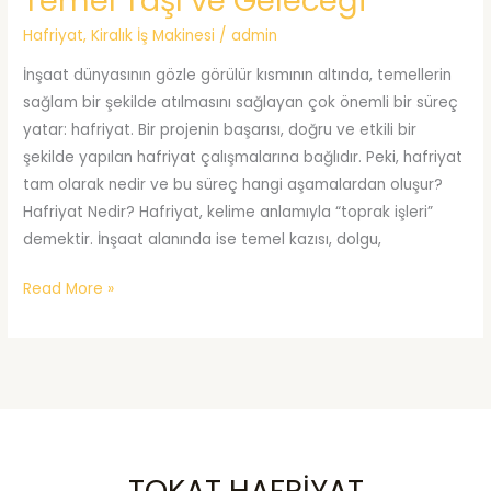
Temel Taşı ve Geleceği
Gözden
Kaçan
Hafriyat
,
Kiralık İş Makinesi
/
admin
Kahramanı
İnşaat dünyasının gözle görülür kısmının altında, temellerin
sağlam bir şekilde atılmasını sağlayan çok önemli bir süreç
yatar: hafriyat. Bir projenin başarısı, doğru ve etkili bir
şekilde yapılan hafriyat çalışmalarına bağlıdır. Peki, hafriyat
tam olarak nedir ve bu süreç hangi aşamalardan oluşur?
Hafriyat Nedir? Hafriyat, kelime anlamıyla “toprak işleri”
demektir. İnşaat alanında ise temel kazısı, dolgu,
Hafriyat
Read More »
Nedir?
İnşaatın
Temel
Taşı
ve
Geleceği
TOKAT HAFRİYAT