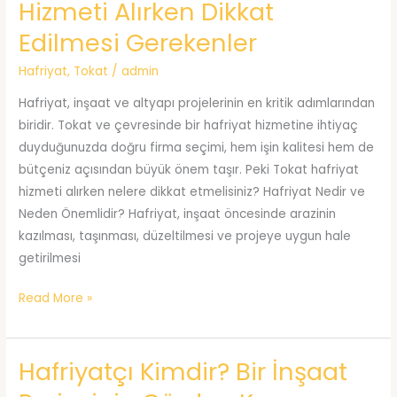
Hizmeti Alırken Dikkat
Kullanım
Edilmesi Gerekenler
Alanları
Hafriyat
,
Tokat
/
admin
Hafriyat, inşaat ve altyapı projelerinin en kritik adımlarından
biridir. Tokat ve çevresinde bir hafriyat hizmetine ihtiyaç
duyduğunuzda doğru firma seçimi, hem işin kalitesi hem de
bütçeniz açısından büyük önem taşır. Peki Tokat hafriyat
hizmeti alırken nelere dikkat etmelisiniz? Hafriyat Nedir ve
Neden Önemlidir? Hafriyat, inşaat öncesinde arazinin
kazılması, taşınması, düzeltilmesi ve projeye uygun hale
getirilmesi
Tokat
Read More »
ve
Çevresinde
Hafriyatçı Kimdir? Bir İnşaat
Hafriyat
Hizmeti