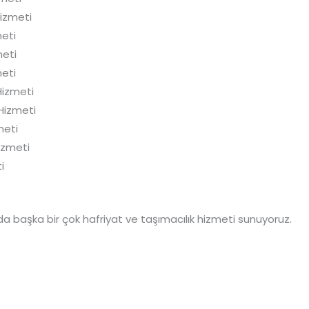
Hizmeti
eti
meti
eti
Hizmeti
Hizmeti
meti
izmeti
i
a başka bir çok hafriyat ve taşımacılık hizmeti sunuyoruz.