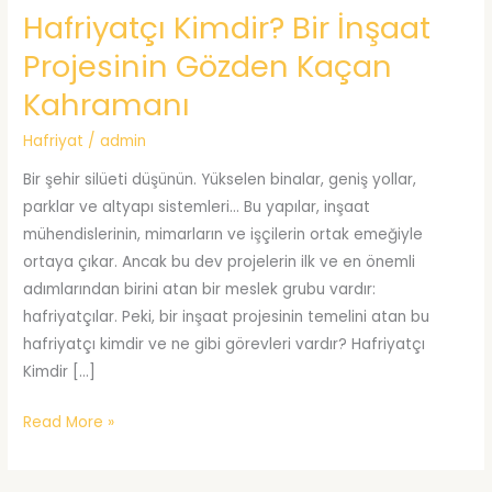
Hafriyatçı Kimdir? Bir İnşaat
Projesinin Gözden Kaçan
Kahramanı
Hafriyat
/
admin
Bir şehir silüeti düşünün. Yükselen binalar, geniş yollar,
parklar ve altyapı sistemleri… Bu yapılar, inşaat
mühendislerinin, mimarların ve işçilerin ortak emeğiyle
ortaya çıkar. Ancak bu dev projelerin ilk ve en önemli
adımlarından birini atan bir meslek grubu vardır:
hafriyatçılar. Peki, bir inşaat projesinin temelini atan bu
hafriyatçı kimdir ve ne gibi görevleri vardır? Hafriyatçı
Kimdir […]
Hafriyatçı
Read More »
Kimdir?
Bir