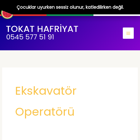
Çocuklar uyurken sessiz olunur, katledilirken değil.
İçeriğe
atla
0545 577 51 91
Ekskavatör
Operatörü