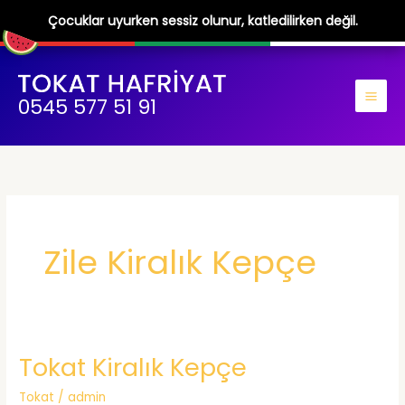
Çocuklar uyurken sessiz olunur, katledilirken değil.
İçeriğe
atla
0545 577 51 91
Zile Kiralık Kepçe
Tokat Kiralık Kepçe
Tokat
/
admin