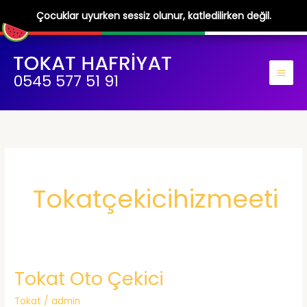
Çocuklar uyurken sessiz olunur, katledilirken değil.
İçeriğe
atla
0545 577 51 91
Tokatçekicihizmeeti
Tokat Oto Çekici
Tokat
/
admin