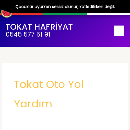
Çocuklar uyurken sessiz olunur, katledilirken değil.
İçeriğe
atla
0545 577 51 91
Tokat Oto Yol
Yardım