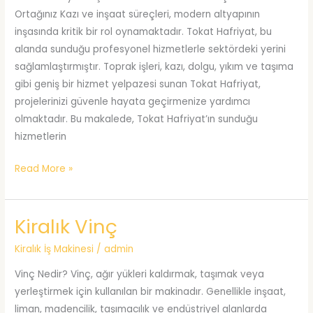
Ortağınız Kazı ve inşaat süreçleri, modern altyapının
inşasında kritik bir rol oynamaktadır. Tokat Hafriyat, bu
alanda sunduğu profesyonel hizmetlerle sektördeki yerini
sağlamlaştırmıştır. Toprak işleri, kazı, dolgu, yıkım ve taşıma
gibi geniş bir hizmet yelpazesi sunan Tokat Hafriyat,
projelerinizi güvenle hayata geçirmenize yardımcı
olmaktadır. Bu makalede, Tokat Hafriyat’ın sunduğu
hizmetlerin
İnşaat
Read More »
Sektöründe
Güvenilir
Kiralık Vinç
Çözüm
Ortağınız
Kiralık İş Makinesi
/
admin
Vinç Nedir? Vinç, ağır yükleri kaldırmak, taşımak veya
yerleştirmek için kullanılan bir makinadır. Genellikle inşaat,
liman, madencilik, taşımacılık ve endüstriyel alanlarda