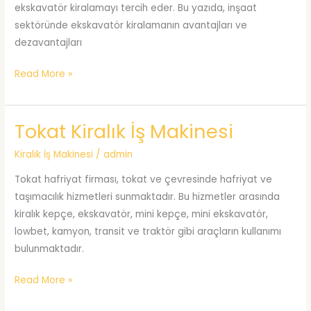
ekskavatör kiralamayı tercih eder. Bu yazıda, inşaat
sektöründe ekskavatör kiralamanın avantajları ve
dezavantajları
İnşaat
Read More »
Sektöründe
Ekskavatör
Tokat Kiralık İş Makinesi
Kiralama:
Avantajlar
Kiralık İş Makinesi
/
admin
ve
Dezavantajlar
Tokat hafriyat firması, tokat ve çevresinde hafriyat ve
taşımacılık hizmetleri sunmaktadır. Bu hizmetler arasında
kiralık kepçe, ekskavatör, mini kepçe, mini ekskavatör,
lowbet, kamyon, transit ve traktör gibi araçların kullanımı
bulunmaktadır.
Tokat
Read More »
Kiralık