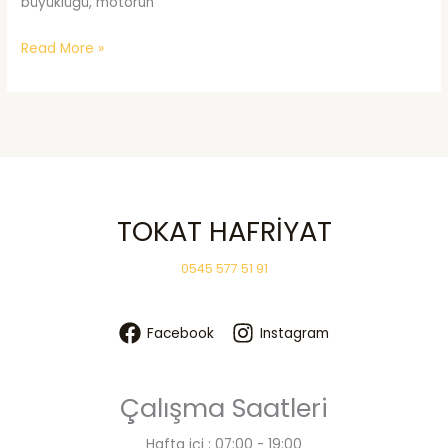
büyüklüğü, motorun
Kiralık
Read More »
Kepçe
TOKAT HAFRİYAT
0545 577 51 91
Facebook
Instagram
Çalışma Saatleri
Hafta içi : 07:00 - 19:00