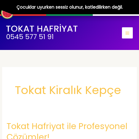
Çocuklar uyurken sessiz olunur, katledilirken değil.
İçeriğe
atla
0545 577 51 91
Tokat Kiralık Kepçe
Tokat Hafriyat ile Profesyonel
Çözümler!