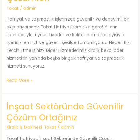
Tokat
/
admin
Hafriyat ve taşımacılık işlerinizde güvenilir ve deneyimli bir
ekip arıyorsanız Tokat Hafriyat tam size göre! Yılların
tecrübesiyle, uygun fiyatlar ve kaliteli hizmet anlayışıyla
işlerinizi en hızlı ve güvenli şekilde tamamlıyoruz. Neden Bizi
Tercih Etmelisiniz? Diğer Hizmetlerimiz Kiralık beko loder
hizmetinin yanında başka bir çok hafriyat ve taşımacılık
hizmeti sunuyoruz.
Tokat
Read More »
Hafriyat
ile
İnşaat Sektöründe Güvenilir
Profesyonel
Çözümler!
Çözüm Ortağınız
Kiralık İş Makinesi
,
Tokat
/
admin
Tokat Hafriyat: İnşaat Sektöründe Güvenilir Çözüm