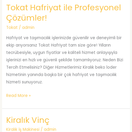
Tokat Hafriyat ile Profesyonel
Çözümler!
Tokat
/
admin
Hafriyat ve taşımacılık işlerinizde güvenilir ve deneyimli bir
ekip arıyorsanız Tokat Hafriyat tam size göre! Yılların
tecrübesiyle, uygun fiyatlar ve kaliteli hizmet anlayışıyla
işlerinizi en hızlı ve güvenli şekilde tamamlıyoruz. Neden Bizi
Tercih Etmelisiniz? Diğer Hizmetlerimiz Kiralık beko loder
hizmetinin yanında başka bir çok hafriyat ve taşımacılık
hizmeti sunuyoruz.
Tokat
Read More »
Hafriyat
ile
Kiralık Vinç
Profesyonel
Çözümler!
Kiralık İş Makinesi
/
admin