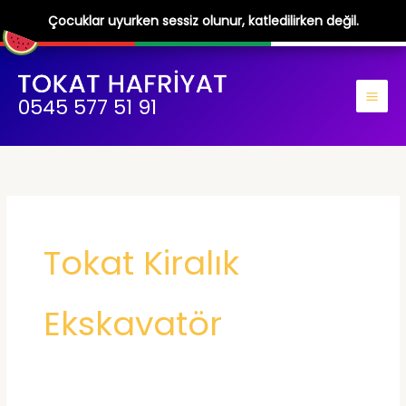
Çocuklar uyurken sessiz olunur, katledilirken değil.
İçeriğe
atla
0545 577 51 91
Tokat Kiralık
Ekskavatör