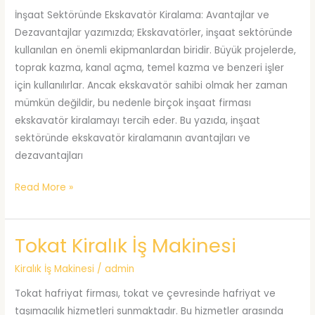
İnşaat Sektöründe Ekskavatör Kiralama: Avantajlar ve
Dezavantajlar yazımızda; Ekskavatörler, inşaat sektöründe
kullanılan en önemli ekipmanlardan biridir. Büyük projelerde,
toprak kazma, kanal açma, temel kazma ve benzeri işler
için kullanılırlar. Ancak ekskavatör sahibi olmak her zaman
mümkün değildir, bu nedenle birçok inşaat firması
ekskavatör kiralamayı tercih eder. Bu yazıda, inşaat
sektöründe ekskavatör kiralamanın avantajları ve
dezavantajları
İnşaat
Read More »
Sektöründe
Ekskavatör
Tokat Kiralık İş Makinesi
Kiralama:
Avantajlar
Kiralık İş Makinesi
/
admin
ve
Dezavantajlar
Tokat hafriyat firması, tokat ve çevresinde hafriyat ve
taşımacılık hizmetleri sunmaktadır. Bu hizmetler arasında