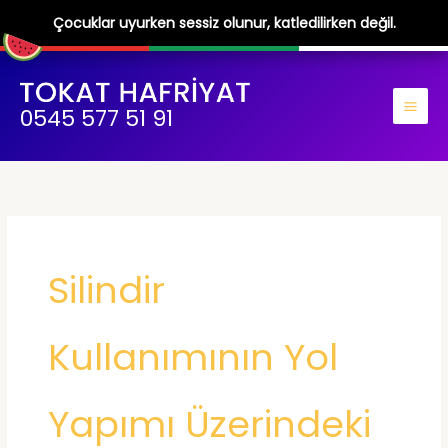
Çocuklar uyurken sessiz olunur, katledilirken değil.
İçeriğe
atla
0545 577 51 91
Silindir
Kullanımının Yol
Yapımı Üzerindeki