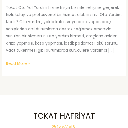
Tokat Oto Yol Yardım hizmeti için bizimle iletişime geçerek
hızlı, kolay ve profesyonel bir hizmet alabilirsiniz. Oto Yardım
Nedir? Oto yardım, yolda kalan veya arıza yapan araç
sahiplerine acil durumlarda destek sağlamak amacıyla
sunulan bir hizmettir. Oto yardım hizmeti, araçların aniden
arıza yapması, kaza yapması, lastik patlaması, akü sorunu,
yakıt tükenmesi gibi durumlarda sürücülere yardımcı […]
Tokat
Read More »
Oto
Yol
Yardım
TOKAT HAFRİYAT
0545 577 51 91