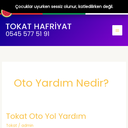
Çocuklar uyurken sessiz olunur, katledilirken değil.
İçeriğe
atla
0545 577 51 91
Oto Yardım Nedir?
Tokat Oto Yol Yardım
Tokat
/
admin