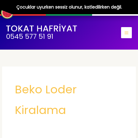
Çocuklar uyurken sessiz olunur, katledilirken değil.
İçeriğe
atla
0545 577 51 91
Beko Loder
Kiralama