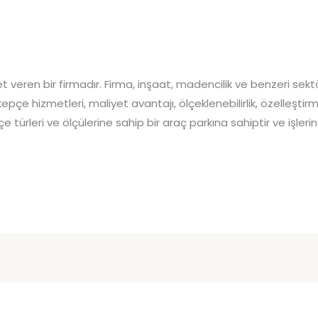
t veren bir firmadır. Firma, inşaat, madencilik ve benzeri sektö
pçe hizmetleri, maliyet avantajı, ölçeklenebilirlik, özelleştirme
çe türleri ve ölçülerine sahip bir araç parkına sahiptir ve işleri